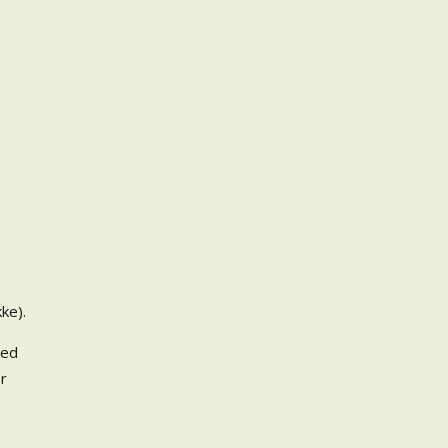
ke).
med
er