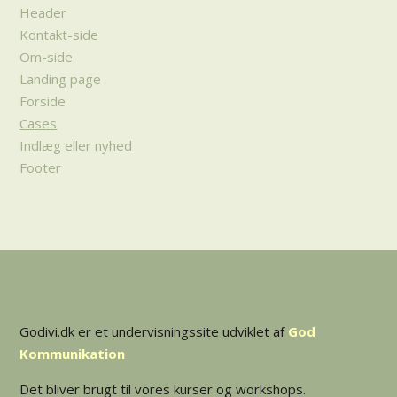
Header
Kontakt-side
Om-side
Landing page
Forside
Cases
Indlæg eller nyhed
Footer
Godivi.dk er et undervisningssite udviklet af
God
Kommunikation
Det bliver brugt til vores kurser og workshops.